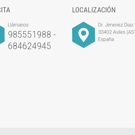
CITA
LOCALIZACIÓN
Llámanos
Dr. Jimenez Diaz
985551988 -
33402 Aviles (A
España
684624945