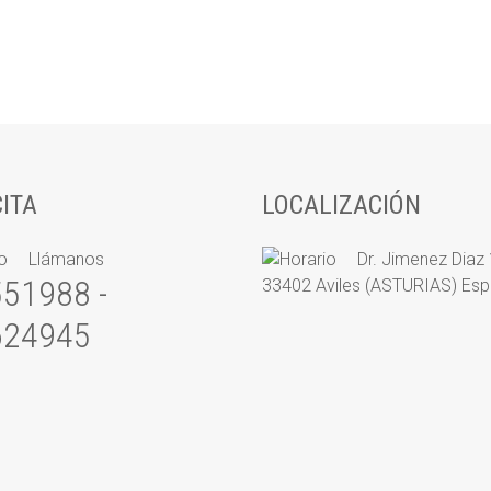
CITA
LOCALIZACIÓN
Llámanos
Dr. Jimenez Diaz
51988 -
33402 Aviles (ASTURIAS) Es
624945