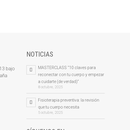
NOTICIAS
MASTERCLASS “10 claves para
 13 bajo
reconectar con tu cuerpo y empezar
paña
a cuidarte (de verdad)”
8 octubre, 2025
Fisioterapia preventiva: la revisión
que tu cuerpo necesita
5 octubre, 2025